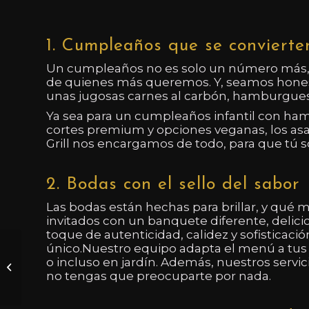
1. Cumpleaños que se convierte
Un cumpleaños no es solo un número más, e
de quienes más queremos. Y, seamos honest
unas jugosas carnes al carbón, hamburgues
Ya sea para un cumpleaños infantil con ham
cortes premium y opciones veganas, los asa
Grill nos encargamos de todo, para que tú sol
2. Bodas con el sello del sabor
Las bodas están hechas para brillar, y qué
invitados con un banquete diferente, deli
toque de autenticidad, calidez y sofisticac
5 Pasos para
único.Nuestro equipo adapta el menú a tus 
o incluso en jardín. Además, nuestros servic
Organizar el Evento
no tengas que preocuparte por nada.
Perfecto con
Servicio de Catering
Especializado...